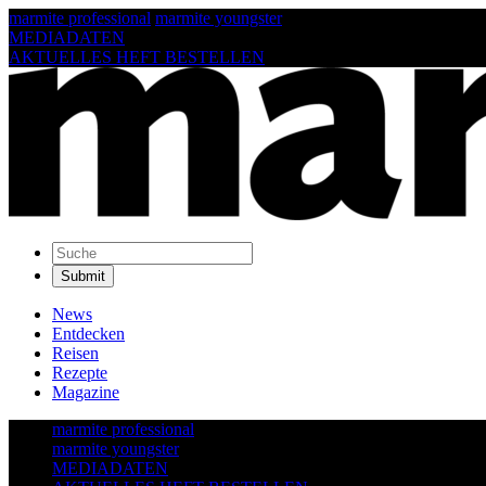
marmite professional
marmite youngster
MEDIADATEN
AKTUELLES HEFT BESTELLEN
News
Entdecken
Reisen
Rezepte
Magazine
marmite professional
marmite youngster
MEDIADATEN